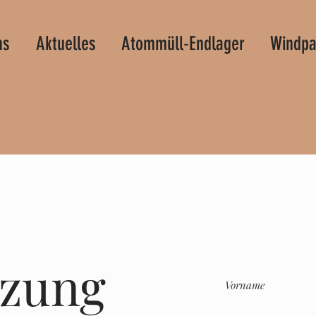
ns
Aktuelles
Atommüll-Endlager
Windpa
tzung