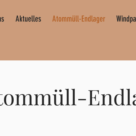
ns
Aktuelles
Atommüll-Endlager
Windpa
tommüll-Endl