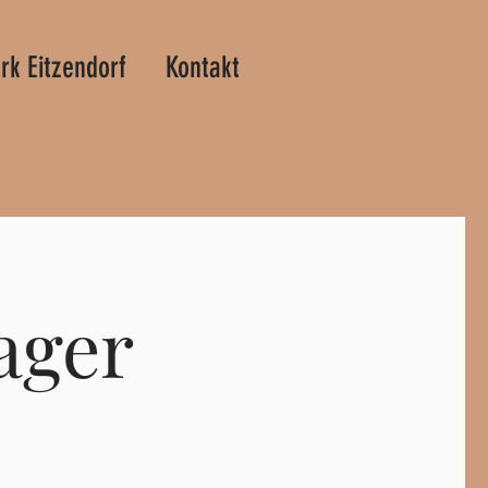
rk Eitzendorf
Kontakt
ager