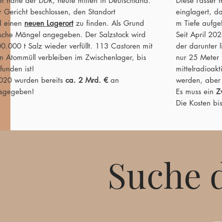
t nahe der DDR, heute mitten in Deutschland.
Diese Fässer
Gericht beschlossen, den Standort
einglagert, d
d einen
neuen Lagerort
zu finden. Als Grund
m Tiefe aufg
sche Mängel angegeben. Der Salzstock wird
Seit April 20
0.000 t Salz wieder verfüllt. 113 Castoren mit
der darunter 
n Atommüll verbleiben im Zwischenlager, bis
nur 25 Meter 
funden ist!
mittelradioak
020 wurden bereits
ca. 2 Mrd. €
an
werden, aber
usgegeben!
Es muss ein
Z
Die Kosten b
Suche 