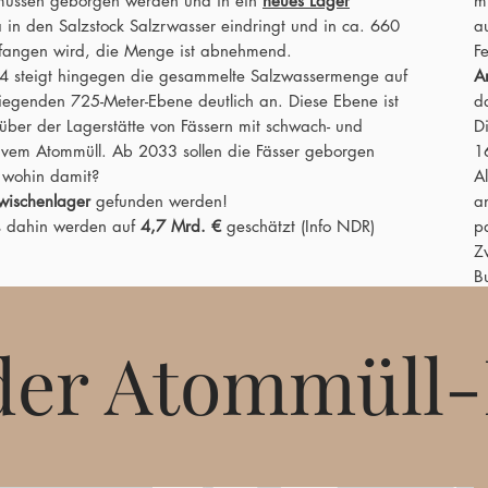
 müssen geborgen werden und in ein
neues Lager
m
a in den Salzstock Salzrwasser eindringt und in ca. 660
a
efangen wird, die Menge ist abnehmend.
F
24 steigt hingegen die gesammelte Salzwassermenge auf
A
liegenden 725-Meter-Ebene deutlich an. Diese Ebene ist
d
über der Lagerstätte von Fässern mit schwach- und
D
tivem Atommüll. Ab 2033 sollen die Fässer geborgen
1
 wohin damit?
Al
wischenlager
gefunden werden!
a
is dahin werden auf
4,7 Mrd. €
geschätzt (Info NDR)
p
Z
B
der Atommüll-