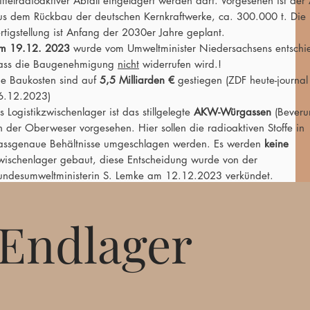
ittelradioaktiver Abfall eingelagert werden darf. Vorgesehen ist der 
us dem Rückbau der deutschen Kernkraftwerke, ca. 300.000 t. Die
ertigstellung ist Anfang der 2030er Jahre geplant.
m 19.12. 2023
wurde vom Umweltminister Niedersachsens entschi
ass die Baugenehmigung
nicht
widerrufen wird.!
ie Baukosten sind auf
5,5 Milliarden €
gestiegen (ZDF heute-journa
6.12.2023)
s Logistikzwischenlager ist das stillgelegte
AKW-Würgassen
(Beveru
n der Oberweser vorgesehen. Hier sollen die radioaktiven Stoffe in
assgenaue Behältnisse umgeschlagen werden. Es werden
keine
wischenlager gebaut, diese Entscheidung wurde von der
undesumweltministerin S. Lemke am 12.12.2023 verkündet.
Endlager