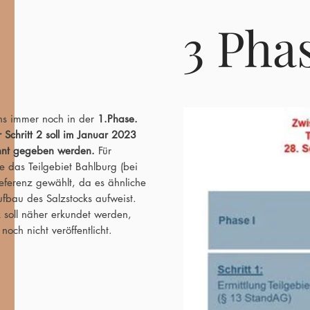
3 Pha
ns immer noch in der
1.Phase.
r Schritt 2 soll im Januar 2023
nt gegeben werden.
Für
e das Teilgebiet Bahlburg (bei
eferenz gewählt, da es ähnliche
ufbau des Salzstocks aufweist.
k soll näher erkundet werden,
noch nicht veröffentlicht.