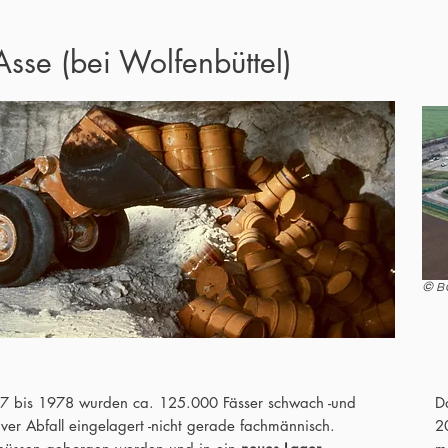
Asse (bei Wolfenbüttel)
©
BGE-Asse
©
B
7 bis 1978 wurden ca. 125.000 Fässer schwach -und
D
iver Abfall eingelagert -nicht gerade fachmännisch.
2