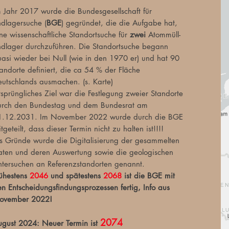
 Jahr 2017 wurde die Bundesgesellschaft für
dlagersuche (
BGE
) gegründet, die die Aufgabe hat,
ne wissenschaftliche Standortsuche für
zwei
Atommüll-
ndlager durchzuführen. Die Standortsuche begann
asi wieder bei Null (wie in den 1970 er) und hat 90
andorte definiert, die ca 54 % der Fläche
utschlands ausmachen. (s. Karte)
sprüngliches Ziel war die Festlegung zweier Standorte
urch den Bundestag und dem Bundesrat am
1.12.2031. Im November 2022 wurde durch die BGE
tgeteilt, dass dieser Termin nicht zu halten ist!!!!
ls Gründe wurde die Digitalisierung der gesammelten
aten und deren Auswertung sowie die geologischen
ntersuchen an Referenzstandorten genannt.
rühestens
2046
und spätestens
2068
ist die BGE mit
n Entscheidungsfindungsprozessen fertig, Info aus
ovember 2022!
2074
ugust 2024: Neuer Termin ist