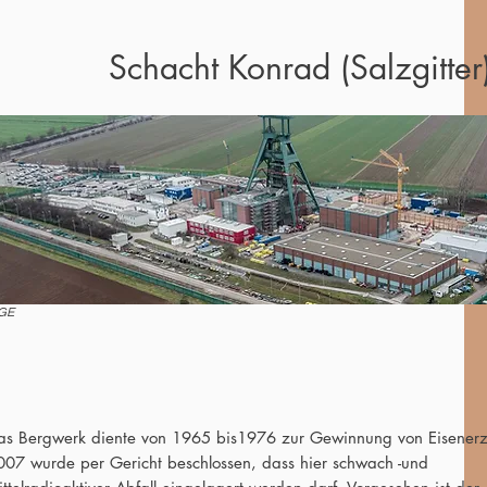
Schacht Konrad (Salzgitter
©
BGE-Sc
GE
as Bergwerk diente von 1965 bis1976 zur Gewinnung von Eisener
007 wurde per Gericht beschlossen, dass hier schwach -und